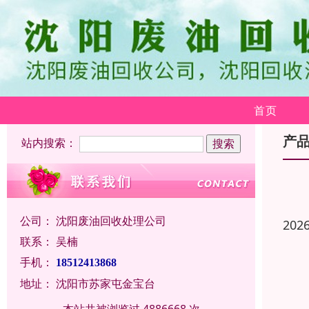
首页
产
站内搜索：
公司：
沈阳废油回收处理公司
202
联系：
吴楠
手机：
18512413868
地址：
沈阳市苏家屯金宝台