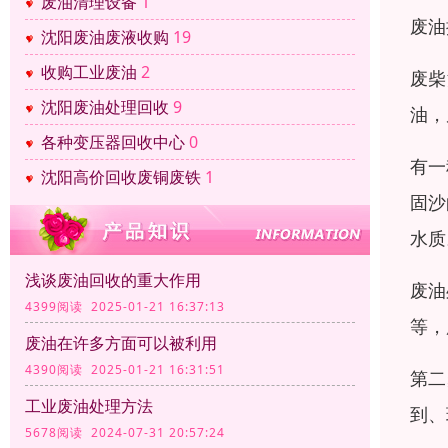
废油清理设备
1
废油
沈阳废油废液收购
19
收购工业废油
2
废柴
沈阳废油处理回收
9
油，
各种变压器回收中心
0
有一
沈阳高价回收废铜废铁
1
固沙
水质
浅谈废油回收的重大作用
废油
4399阅读 2025-01-21 16:37:13
等，
废油在许多方面可以被利用
4390阅读 2025-01-21 16:31:51
第二
工业废油处理方法
到、
5678阅读 2024-07-31 20:57:24