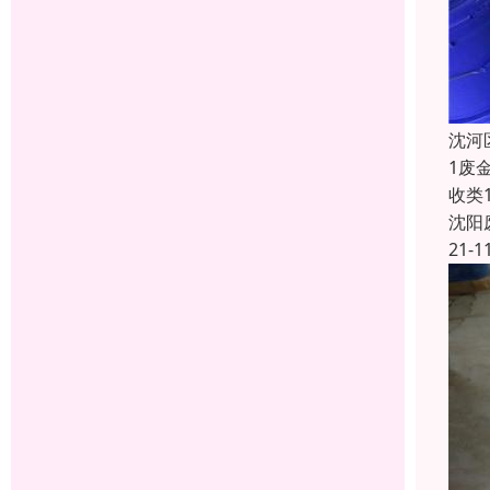
沈河
1废
收类
沈阳
21-1