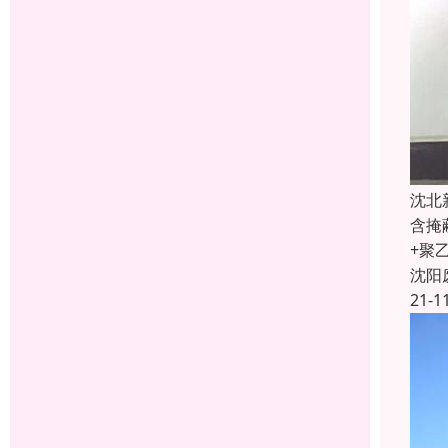
沈北
含掩
+聚
沈阳
21-1