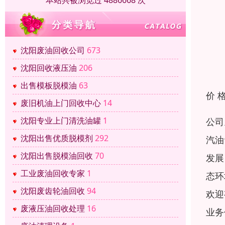
本站共被浏览过 4886668 次
沈阳废油回收公司
673
沈阳回收液压油
206
出售模板脱模油
63
价 
废旧机油上门回收中心
14
沈阳专业上门清洗油罐
1
公司
沈阳出售优质脱模剂
292
汽油
沈阳出售脱模油回收
70
发展
工业废油回收专家
1
态环
沈阳废齿轮油回收
94
欢迎
废液压油回收处理
16
业务