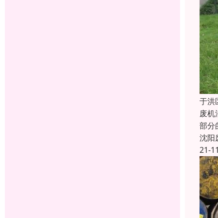
于洪
废机
部分
沈阳
21-1