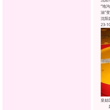
沈阳
“地
油”
沈阳
23-1
皇姑
废机