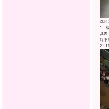
沈河
1、
具表
沈阳
21-1