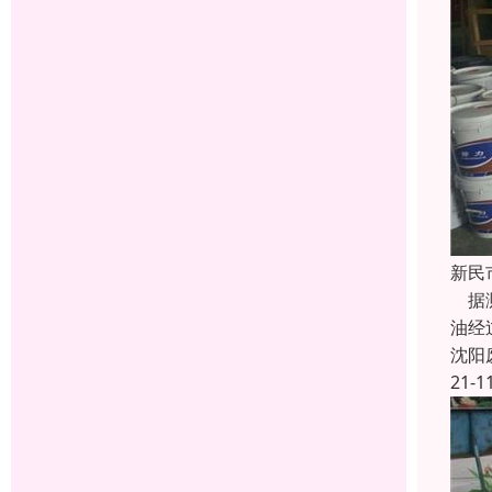
新民
据测
油经
沈阳
21-1