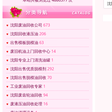
本站共被浏览过 4886377 次
沈
沈阳废油回收公司
673
沈阳回收液压油
206
出售模板脱模油
63
废旧机油上门回收中心
14
沈阳专业上门清洗油罐
1
沈阳出售优质脱模剂
292
沈阳出售脱模油回收
70
工业废油回收专家
1
沈阳废齿轮油回收
94
废液压油回收处理
16