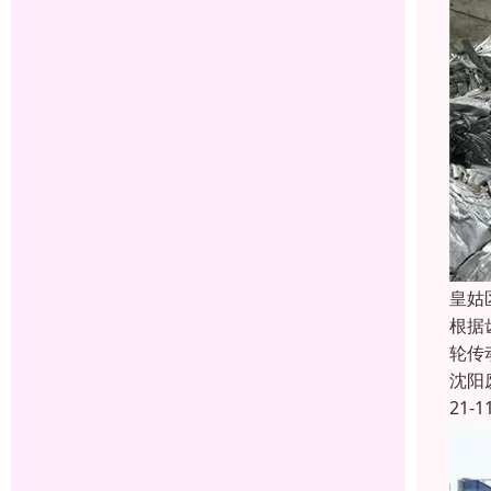
皇姑
根据
轮传
沈阳
21-1