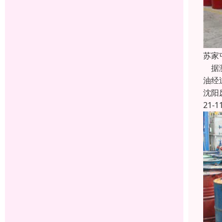
苏家
据测
油经
沈阳
21-1