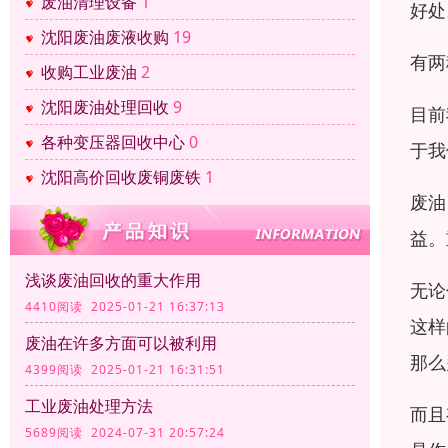
废油清理设备
1
好处
沈阳废油废液收购
19
有两
收购工业废油
2
沈阳废油处理回收
9
目前
各种变压器回收中心
0
于我
沈阳高价回收废铜废铁
1
废油
益。
浅谈废油回收的重大作用
无论
4410阅读 2025-01-21 16:37:13
这样
废油在许多方面可以被利用
那么
4399阅读 2025-01-21 16:31:51
工业废油处理方法
而且
5689阅读 2024-07-31 20:57:24