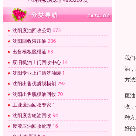
本站共被浏览过 4893220 次
沈阳废油回收公司
673
沈阳回收液压油
206
出售模板脱模油
63
我们
废旧机油上门回收中心
14
油，
沈阳专业上门清洗油罐
1
方法
沈阳出售优质脱模剂
292
沈阳出售脱模油回收
70
废油
工业废油回收专家
1
收，
沈阳废齿轮油回收
94
种方
废液压油回收处理
16
好的