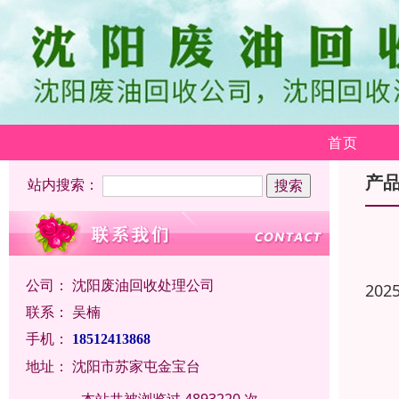
首页
产
站内搜索：
公司：
沈阳废油回收处理公司
202
联系：
吴楠
手机：
18512413868
地址：
沈阳市苏家屯金宝台