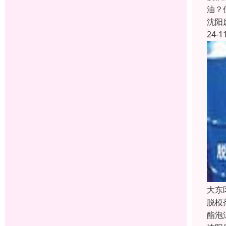
油？
沈阳
24-1
大东
脱模
酯泡