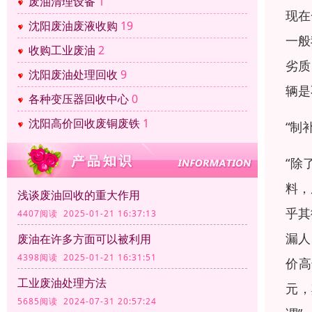
废油清理设备
1
现在
沈阳废油废液收购
19
一般
收购工业废油
2
劣质
沈阳废油处理回收
9
辆是
各种变压器回收中心
0
沈阳高价回收废铜废铁
1
“制
“除
料，
浅谈废油回收的重大作用
乎其
4407阅读 2025-01-21 16:37:13
漏人
废油在许多方面可以被利用
4398阅读 2025-01-21 16:31:51
价高
工业废油处理方法
元，
5685阅读 2024-07-31 20:57:24