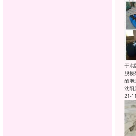
于洪
脱模
酯泡
沈阳
21-1