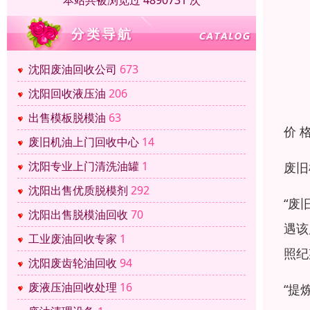
本站共被浏览过 4890731 次
沈阳废油回收公司
673
沈阳回收液压油
206
出售模板脱模油
63
价 
废旧机油上门回收中心
14
沈阳专业上门清洗油罐
1
废旧
沈阳出售优质脱模剂
292
“废
沈阳出售脱模油回收
70
遇该
工业废油回收专家
1
照纪
沈阳废齿轮油回收
94
废液压油回收处理
16
“提