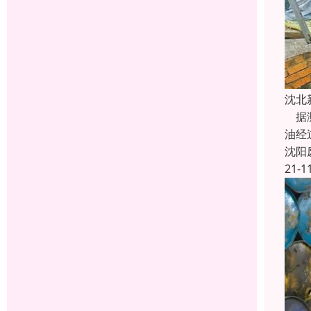
沈北
据测
油经
沈阳
21-1