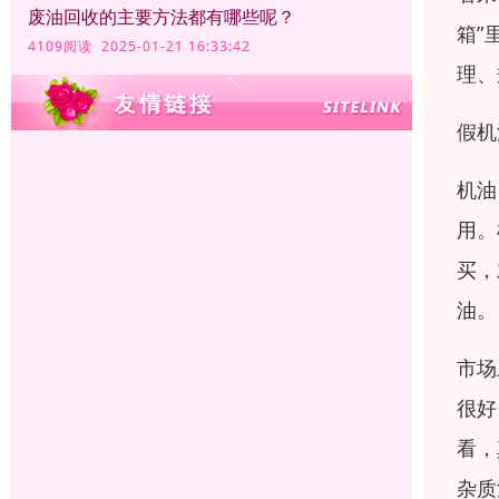
废油回收的主要方法都有哪些呢？
箱”
4109阅读 2025-01-21 16:33:42
理、
假机
机油
用。
买，
油。
市场
很好
看，
杂质