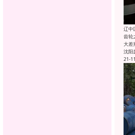
辽中
齿轮
大差
沈阳
21-1