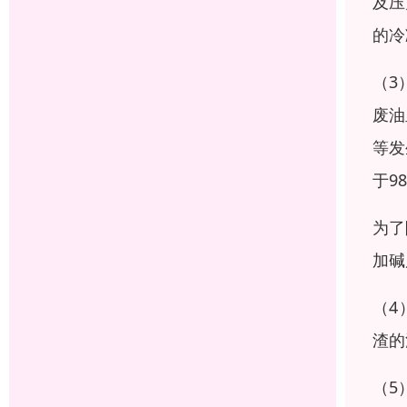
及压
的冷
（3
废油
等发
于9
为了
加碱
（4
渣的
（5