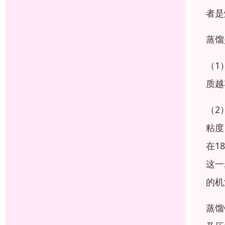
者是
蒸馏
（1
质越
（2
粘度
在1
这一
的机
蒸馏