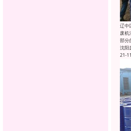
辽中
废机
部分
沈阳
21-1