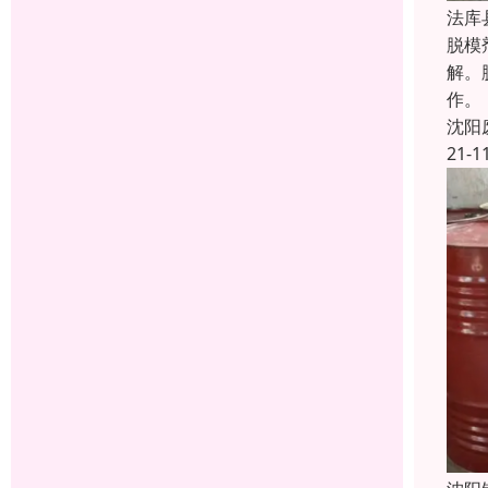
法库
脱模
解。
作。
沈阳
21-1