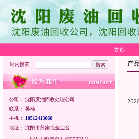
首页
产
站内搜索：
公司：
沈阳废油回收处理公司
202
联系：
吴楠
手机：
18512413868
地址：
沈阳市苏家屯金宝台