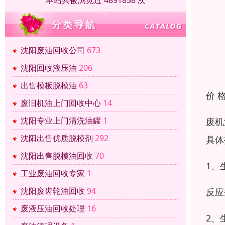
本站共被浏览过 4891858 次
沈阳废油回收公司
673
沈阳回收液压油
206
出售模板脱模油
63
价 
废旧机油上门回收中心
14
沈阳专业上门清洗油罐
1
废机
沈阳出售优质脱模剂
292
具体
沈阳出售脱模油回收
70
1、
工业废油回收专家
1
沈阳废齿轮油回收
94
反应
废液压油回收处理
16
2、