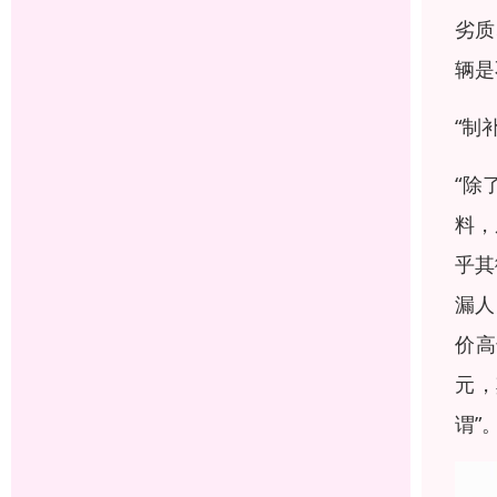
劣质
辆是
“制
“除
料，
乎其
漏人
价高
元，
谓”