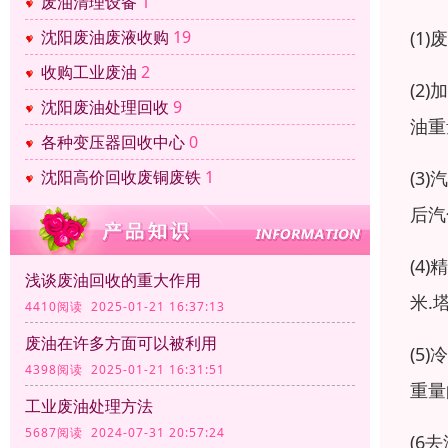
废油清理设备
1
(1
沈阳废油废液收购
19
收购工业废油
2
(2
沈阳废油处理回收
9
油重
各种变压器回收中心
0
(3
沈阳高价回收废铜废铁
1
后汽
(4
浅谈废油回收的重大作用
米.
4410阅读 2025-01-21 16:37:13
废油在许多方面可以被利用
(5
4398阅读 2025-01-21 16:31:51
重量
工业废油处理方法
5687阅读 2024-07-31 20:57:24
(6