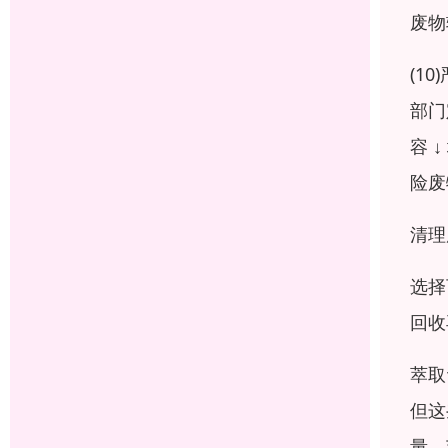
废物
(1
部门
容 
险废
清理
选择
回收
萃取
但这
量，