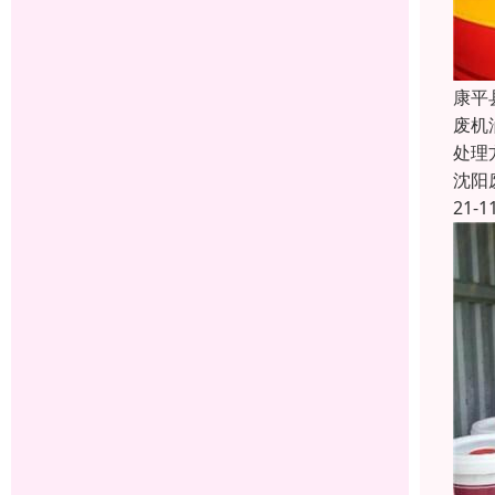
康平
废机
处理
沈阳
21-1