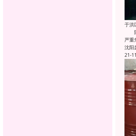
于洪
随着
严重
沈阳
21-1