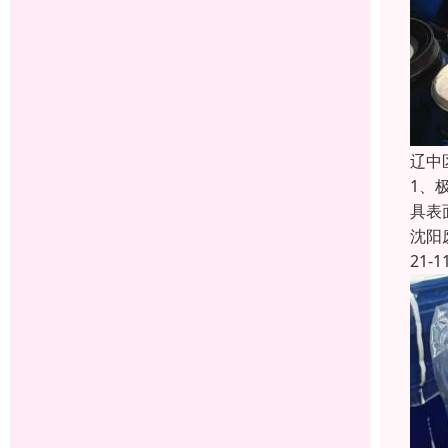
辽中
1、
具表
沈阳
21-1