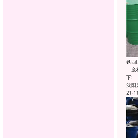
铁西
废机
下:
沈阳
21-1