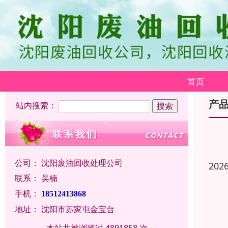
首页
产
站内搜索：
公司：
沈阳废油回收处理公司
202
联系：
吴楠
手机：
18512413868
地址：
沈阳市苏家屯金宝台