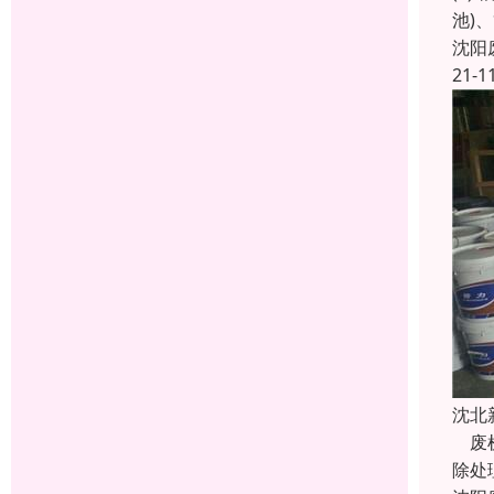
池)
沈阳
21-1
沈北
废机
除处