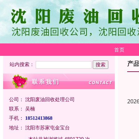
首页
产
站内搜索：
公司：
沈阳废油回收处理公司
202
联系：
吴楠
手机：
18512413868
地址：
沈阳市苏家屯金宝台