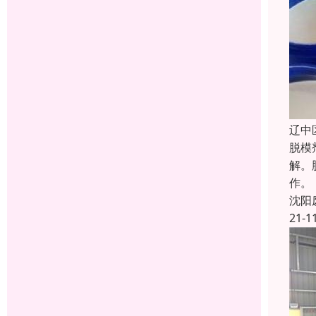
辽中
脱模
解。
作。
沈阳
21-1