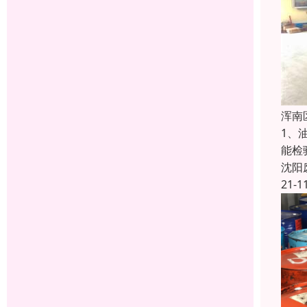
浑南
1、
能检
沈阳
21-1