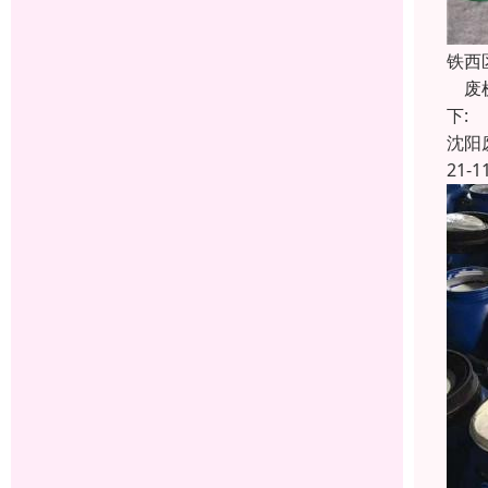
铁西
废机
下:
沈阳
21-1