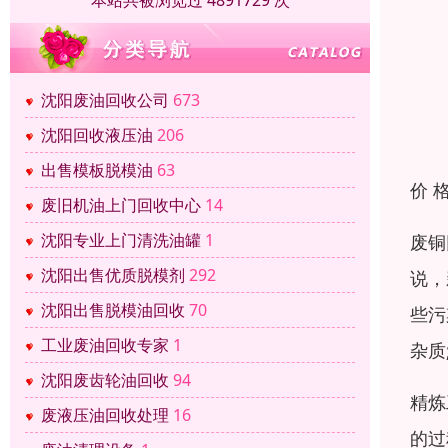
本站共被浏览过 4891729 次
沈阳废油回收公司
673
沈阳回收液压油
206
出售模板脱模油
63
价 
废旧机油上门回收中心
14
沈阳专业上门清洗油罐
1
废铜
沈阳出售优质脱模剂
292
说，
沈阳出售脱模油回收
70
些污
工业废油回收专家
1
杂质
沈阳废齿轮油回收
94
精炼
废液压油回收处理
16
的过