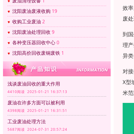
废油清理设备
1
效率
沈阳废油废液收购
19
废处
收购工业废油
2
沈阳废油处理回收
9
到国
各种变压器回收中心
0
理产
沈阳高价回收废铜废铁
1
异类
对接
X型
浅谈废油回收的重大作用
米范
4410阅读 2025-01-21 16:37:13
废油在许多方面可以被利用
4398阅读 2025-01-21 16:31:51
工业废油处理方法
5687阅读 2024-07-31 20:57:24