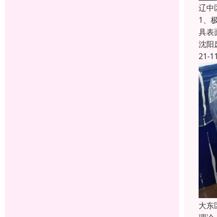
辽中
1、
具表
沈阳
21-1
大东