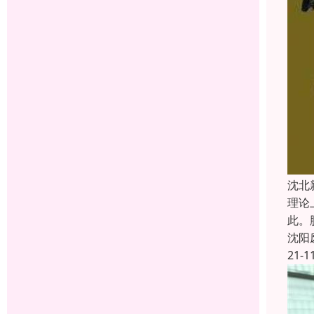
沈北
理论
此。
沈阳
21-1