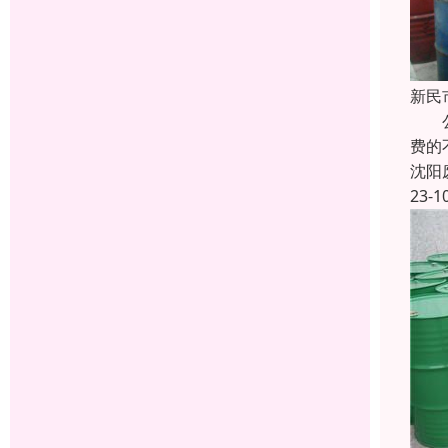
新民
公司
费的
沈阳
23-1